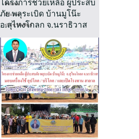
โครงการช่วยเหลือ ผู้ประสบ
กิจกรรม
ภัย พลุระเบิด บ้านมูโน๊ะ
ประกาศ
อ.สุไหงโกลก จ.นราธิวาส
ประชาสัมพันธ์