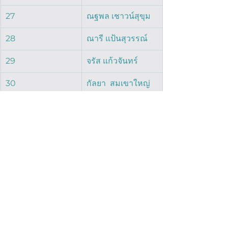
27
ณฐพล เชาวน์สุขุม
28
ณารี แป้นสุวรรณ์
29
จรัส แก้วจันทร์
30
กัลยา  สมเขาใหญ่  
31
ดญ.ดวงฤทัย  สมุน
วล  
32
กนกวรรณ  สมเขา
ใหญ่  
33
ดช.ไกรวิชญ์  อดุลย์
ฐานานุศักดิ์  
34
สุมณฑา สุววรณคช