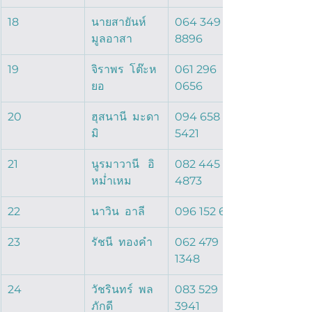
18
นายสายันห์  
064 349 
มูลอาสา  
8896
19
จิราพร  โต๊ะห
061 296 
ยอ  
0656
20
ฮุสนานี  มะดา
094 658 
มิ  
5421
21
นูรมาวานี   อิ
082 445 
หม่ำเหม  
4873
22
นาวิน  อาลี  
096 152 6581
23
รัชนี  ทองคำ  
062 479 
1348
24
วัชรินทร์  พล
083 529 
ภักดี  
3941