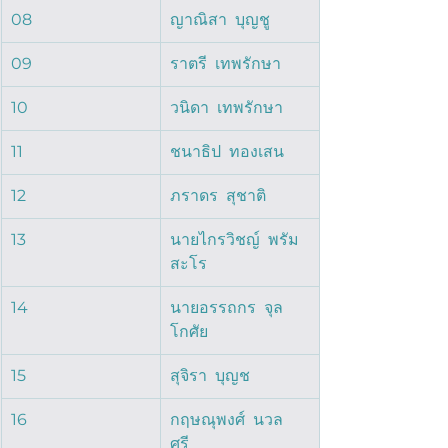
08
ญาณิสา  บุญชู  
09
ราตรี  เทพรักษา  
10
วนิดา  เทพรักษา  
11
ชนาธิป  ทองเสน  
12
ภราดร  สุชาติ  
13
นายไกรวิชญ์  พรัม
สะโร  
14
นายอรรถกร  จุล
โกศัย  
15
สุจิรา  บุญช  
16
กฤษณุพงศ์  นวล
ศรี  