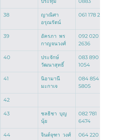
ประทุม  
0883
38
ญาณิศา   
061 178 2297
อรุณรัตน์  
39
อัครภา  พร
092 020 
กาญจนวงศ์  
2636
40
ประจักษ์  
083 890 
วัฒนาสุทธิ์  
1054
41
นิอามานี  
084 854 
มะกาเจ  
5805
42
43
ชลธิชา  บุญ
082 781 
นุ้ย  
6474
44
จินต์จุฑา  วงศ์
064 220 